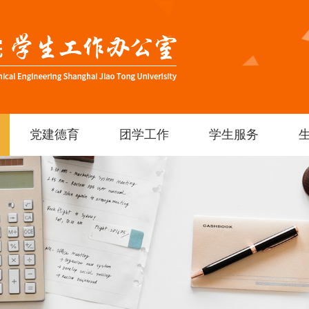
党建德育
团学工作
学生服务