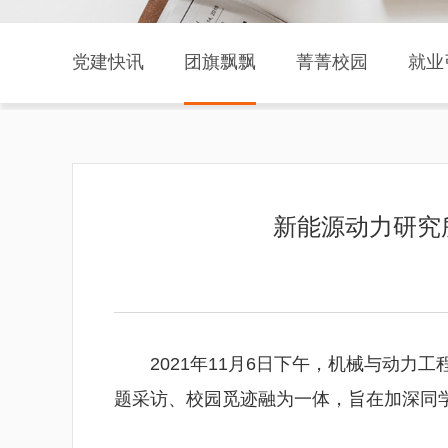
党建快讯
团旗飘飘
菁菁校园
就业
新能源动力研究
2021年11月6日下午，机械与动
题采访、校园觅迹融为一体，旨在加深同