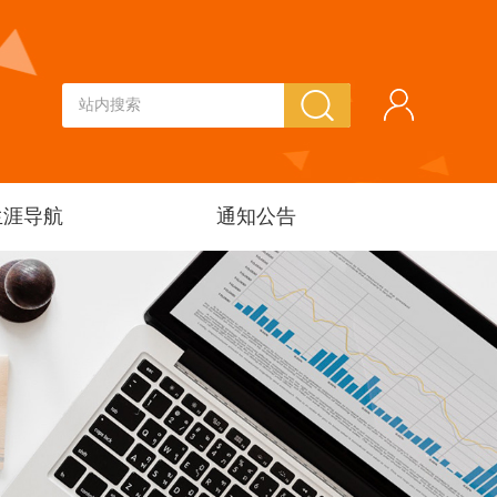
生涯导航
通知公告