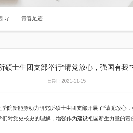
引导
青春足迹
所硕士生团支部举行“请党放心，强国有我”主
日期：2021-11-15
力工程学院新能源动力研究所硕士生团支部开展了“请党放心
学们对党史校史的理解，增强作为建设祖国新生力量的责