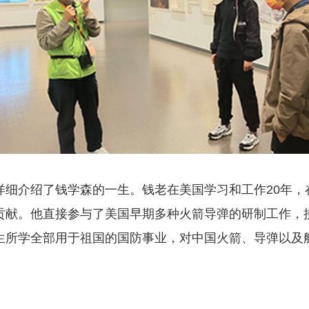
详细介绍了钱学森的一生。钱老在美国学习和工作20年，
献。他直接参与了美国早期多种火箭导弹的研制工作，接
生所学全部用于祖国的国防事业，对中国火箭、导弹以及