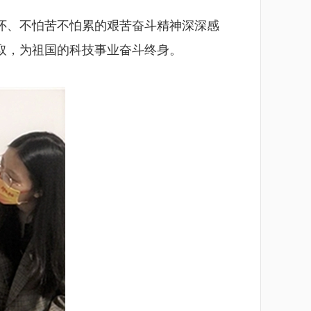
怀、不怕苦不怕累的艰苦奋斗精神深深感
取，为祖国的科技事业奋斗终身。