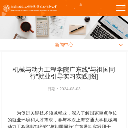
新闻中心
机械与动力工程学院广东线“与祖国同
行”就业引导实习实践[图]
日期：2024-08-03
为促进关键技术领域就业，深入了解国家重点单位
的就业环境和人才需求，参与本次上海交通大学机械与
动力工程学院组织的“与祖国同行”广东暑期实践团于