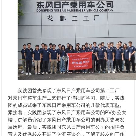
实践团首先参观了东风日产乘用车公司第二工厂，
对乘用车整车生产工艺进行了详细的学习。随后，实践
团的成员试乘了东风日产乘用车公司的几款代表车型。
紧接着，实践团参观了东风日产乘用车公司的PV办公大
楼，讲解员介绍了东风日产乘用车公司的创办历史与发
展历程。最后，实践团同东风日产乘用车公司的招聘负
责人及优秀校友开展了交流座谈会，了解了校友的工作