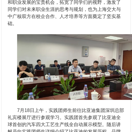
和职业发展的宝贵机会，拓宽了同学们的视野，激发了
同学们对未来职业生涯的思考与规划，也为上海交大与
中广核双方在校企合作、人才培养等方面奠定了坚实基
础。
7月18日上午，实践团师生前往比亚迪集团深圳总部
礼宾楼展厅进行参观学习。实践团首先参观了比亚迪全
球首创的汽车四大工艺生产线全自动展示模型。随后讲
解员向实践团师生详细介绍了比亚迪的发展历程、品牌