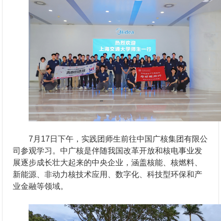
7月17日下午，实践团师生前往中国广核集团有限公
司参观学习。中广核是伴随我国改革开放和核电事业发
展逐步成长壮大起来的中央企业，涵盖核能、核燃料、
新能源、非动力核技术应用、数字化、科技型环保和产
业金融等领域。