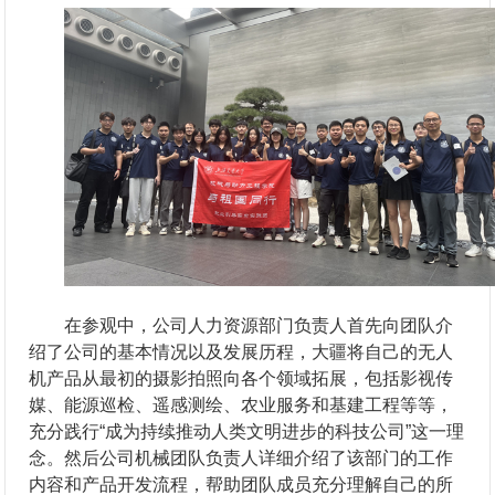
在参观中，公司人力资源部门负责人首先向团队介
绍了公司的基本情况以及发展历程，大疆将自己的无人
机产品从最初的摄影拍照向各个领域拓展，包括影视传
媒、能源巡检、遥感测绘、农业服务和基建工程等等，
充分践行“成为持续推动人类文明进步的科技公司”这一理
念。然后公司机械团队负责人详细介绍了该部门的工作
内容和产品开发流程，帮助团队成员充分理解自己的所