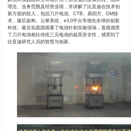
理念、业务范围及经营业绩，并讲解了比亚迪在技术创
新方面的投入，包括刀片电池、CTB、易四方、DM技
术、璇玑架构、云辇系统、e3.0平台等领先全球的创新
科技。最后实践团观看了电池针刺实验现场，直观感受
了刀片电池相比传统三元电池的超高安全性，感受到了
比亚迪研究人员的智慧与创新。