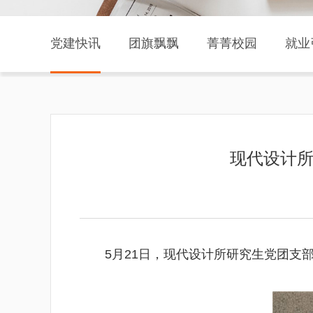
党建快讯
团旗飘飘
菁菁校园
就业
现代设计所
5月21日，现代设计所研究生党团支