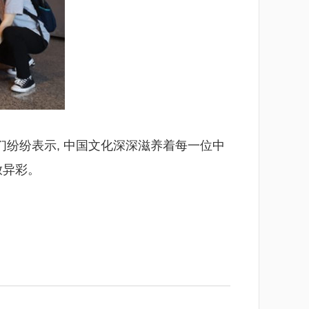
纷纷表示, 中国文化深深滋养着每一位中
放异彩。