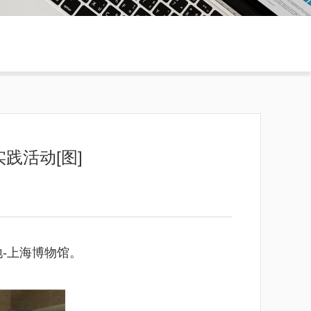
践活动[图]
-上海博物馆。