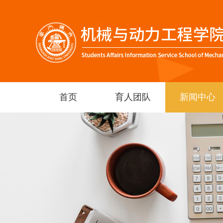
首页
育人团队
新闻中心