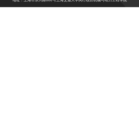
地址：上海市东川路800号上海交通大学闵行校区机械与动力工程学院