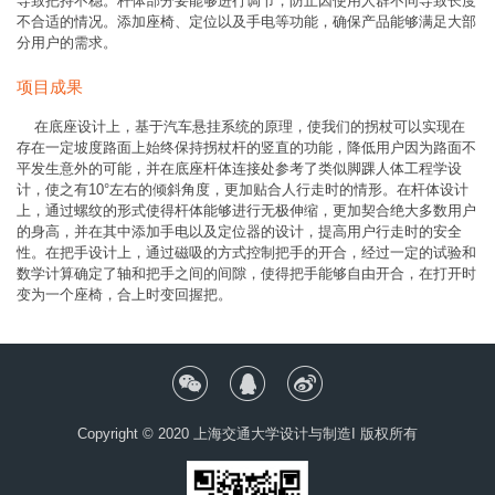
导致把持不稳。杆体部分要能够进行调节，防止因使用人群不同导致长度
不合适的情况。添加座椅、定位以及手电等功能，确保产品能够满足大部
分用户的需求。
项目成果
在底座设计上，基于汽车悬挂系统的原理，使我们的拐杖可以实现在
存在一定坡度路面上始终保持拐杖杆的竖直的功能，降低用户因为路面不
平发生意外的可能，并在底座杆体连接处参考了类似脚踝人体工程学设
计，使之有10°左右的倾斜角度，更加贴合人行走时的情形。在杆体设计
上，通过螺纹的形式使得杆体能够进行无极伸缩，更加契合绝大多数用户
的身高，并在其中添加手电以及定位器的设计，提高用户行走时的安全
性。在把手设计上，通过磁吸的方式控制把手的开合，经过一定的试验和
数学计算确定了轴和把手之间的间隙，使得把手能够自由开合，在打开时
变为一个座椅，合上时变回握把。
Copyright © 2020 上海交通大学设计与制造I 版权所有