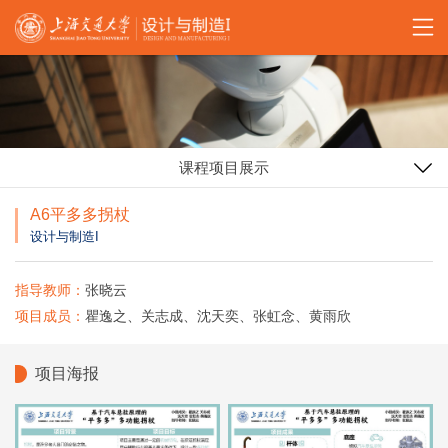
课程项目展示
A6平多多拐杖
设计与制造I
指导教师：
张晓云
项目成员：
瞿逸之、关志成、沈天奕、张虹念、黄雨欣
项目海报