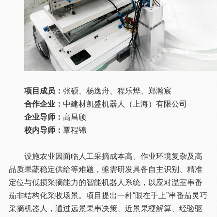
项目成员：
张硕、杨逸舟、程乐烨、郑瀚宸
合作企业：
中建材凯盛机器人（上海）有限公司
企业导师：
高昌颀
校内导师：
覃程锦
设施农业因面临人工采摘成本高、作业环境复杂及高
品质果蔬稳定供给等难题，亟需研发具备自主识别、精准
定位与低损采摘能力的智能机器人系统，以应对温室串番
茄非结构化采收场景。项目提出一种“眼在手上”串番茄灵巧
采摘机器人，通过远景果串决策、近景果梗解算、经验驱