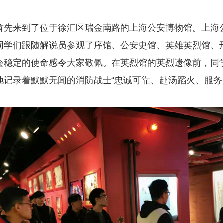
首先来到了位于徐汇区瑞金南路的上海公安博物馆。上海
同学们跟随解说员参观了序馆、公安史馆、英雄英烈馆、
会稳定的使命感令大家敬佩。在英烈馆的英烈遗像前，同
记录着默默无闻的消防战士“忠诚可靠、赴汤蹈火、服务人