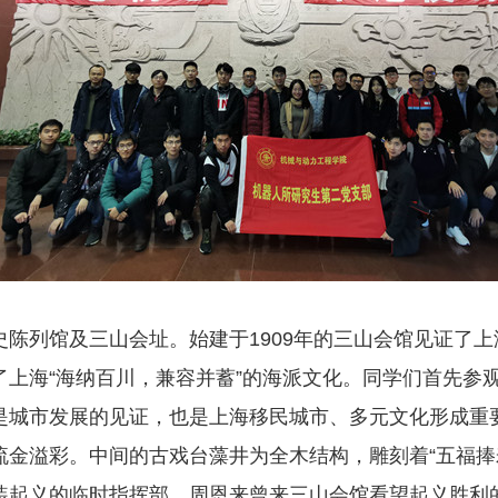
陈列馆及三山会址。始建于1909年的三山会馆见证了
了上海“海纳百川，兼容并蓄”的海派文化。同学们首先参
是城市发展的见证，也是上海移民城市、多元文化形成重
金溢彩。中间的古戏台藻井为全木结构，雕刻着“五福捧寿
装起义的临时指挥部，周恩来曾来三山会馆看望起义胜利