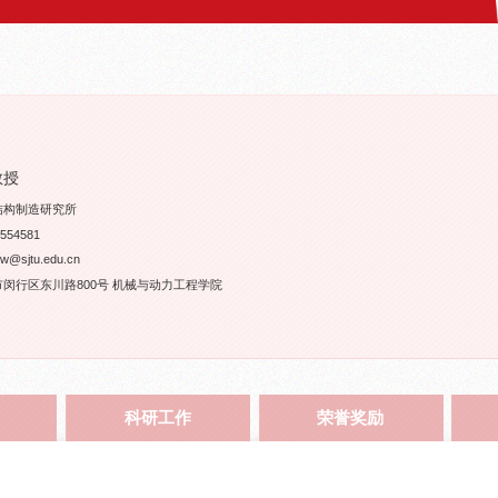
教授
结构制造研究所
54581
sjtu.edu.cn
闵行区东川路800号 机械与动力工程学院
科研工作
荣誉奖励