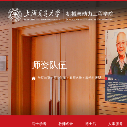
师资队伍
学院首页
>
师资队伍
>
教师名录
>
教学科研型
院士学者
教师名录
博士后
人事服务