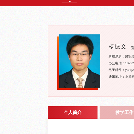
杨振文
所在系所：薄板
办公电话：187225
电子邮件：yangzw@
通讯地址：上海市
个人简介
教学工作