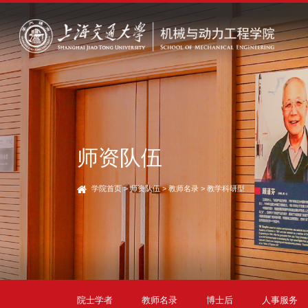
师资队伍
学院首页
>
师资队伍
>
教师名录
>
教学科研型
院士学者
教师名录
博士后
人事服务