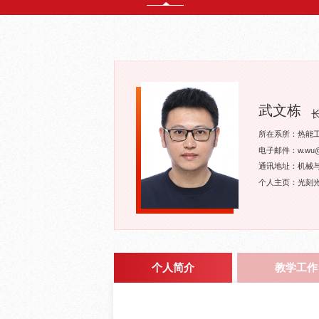
武文栋
所在系所：热能
电子邮件：w.wu@sj
通讯地址：机械与
个人主页：光刻
个人简介
教学工作