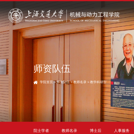
师资队伍
学院首页
>
师资队伍
>
教师名录
>
教学科研型
院士学者
教师名录
博士后
人事服务