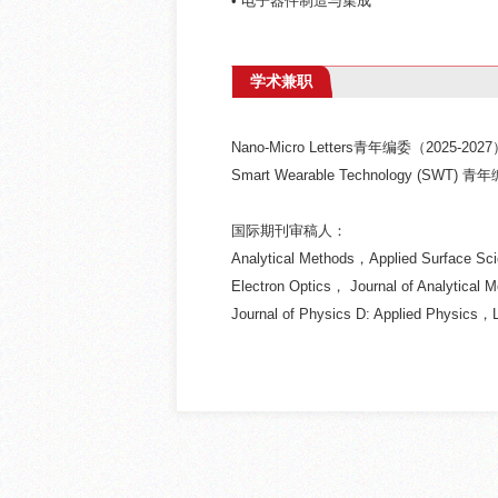
• 电子器件制造与集成
学术兼职
Nano-Micro Letters青年编委（2025-202
Smart Wearable Technology (SWT)
国际期刊审稿人：
Analytical Methods，Applied Surface Sci
Electron Optics， Journal of Analytical
Journal of Physics D: Applied Physi