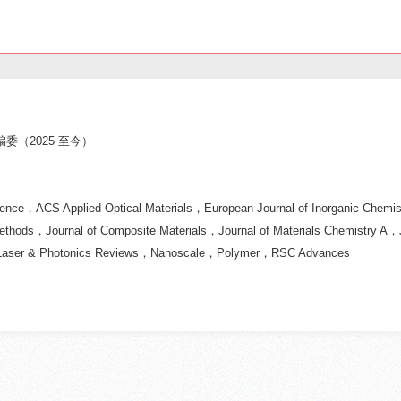
7）
 青年编委（2025 至今）
ence，ACS Applied Optical Materials，European Journal of Inorganic Chemistr
 Methods，Journal of Composite Materials，Journal of Materials Chemistry A，
cs，Laser & Photonics Reviews，Nanoscale，Polymer，RSC Advances