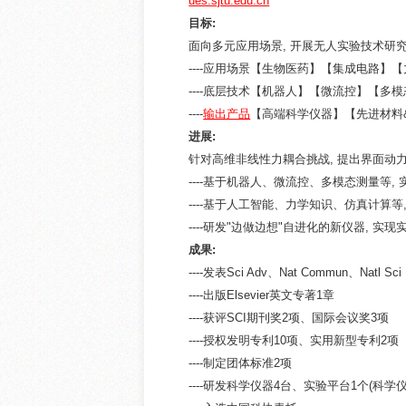
ues.sjtu.edu.cn
目标:
面向多元应用场景, 开展无人实验技术研
----应用场景【生物医药】【集成电路】
----底层技术【机器人】【微流控】【
----
输出产品
【高端科学仪器】【先进材料
进展:
针对高维非线性力耦合挑战, 提出界面动力学
----基于机器人、微流控、多模态测量等,
----基于人工智能、力学知识、仿真计算
----研发"边做边想"自进化的新仪器,
成果:
----发表Sci Adv、Nat Commun、Nat
----出版Elsevier英文专著1章
----获评SCI期刊奖2项、国际会议奖3项
----授权发明专利10项、实用新型专利2项
----制定团体标准2项
----研发科学仪器4台、实验平台1个(科学仪