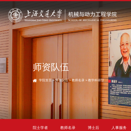
师资队伍
学院首页
>
师资队伍
>
教师名录
>
教学科研型
院士学者
教师名录
博士后
人事服务