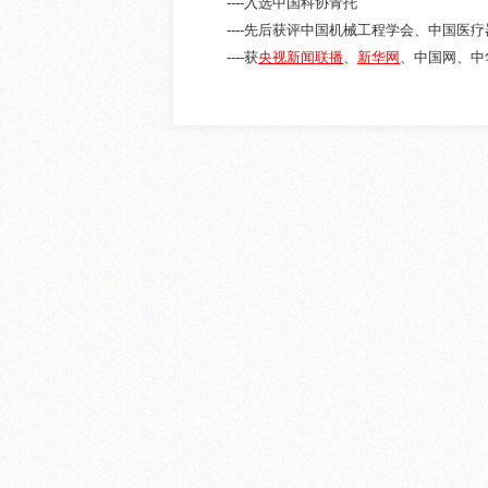
----入选中国科协青托
----先后获评中国机械工程学会、中国
----获
央视新闻联播
、
新华网
、中国网、中