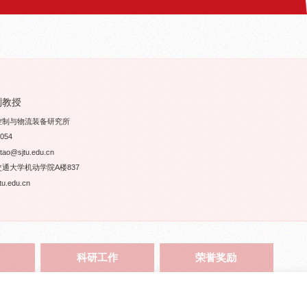
副教授
控制与物流装备研究所
054
o@sjtu.edu.cn
通大学机动学院A楼837
.edu.cn
科研工作
荣誉奖励