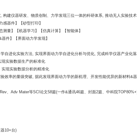
究, 构建仪器研发、物质创制、力学发现三位一体的科研体系, 推动无人实验技
【力感器件】【砂型打印】
多模态测量】【机器学习】【仿真计算】【智能体】
&器件】【界面动力学发现】
自进化实验方法, 实现界面动力学自进化分析与优化, 完成科学仪器产业化落地, 是
 实现实验数据生产的标准化
等, 实现实验数据分析的精准化
 实现实验效率的量级突破, 据此发现界面动力学的新机理、开发性能优异的新材料&
l Sci Rev、Adv Mater等SCI论文58篇(一作&通讯46篇、封面2篇、中科院TOP80%+
器10+台)