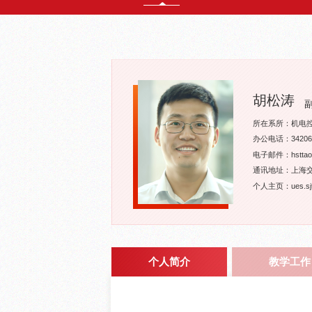
胡松涛
所在系所：机电
办公电话：34206
电子邮件：hsttaota
通讯地址：上海交
个人主页：ues.sjtu
个人简介
教学工作