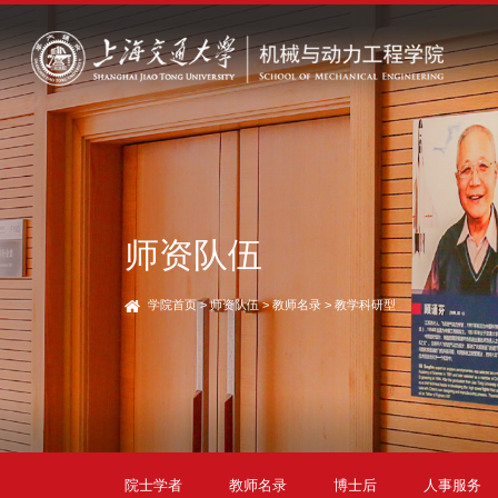
师资队伍
学院首页
>
师资队伍
>
教师名录
>
教学科研型
院士学者
教师名录
博士后
人事服务