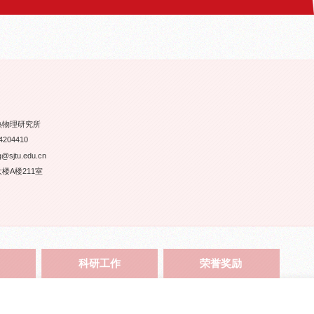
热物理研究所
204410
jtu.edu.cn
楼A楼211室
科研工作
荣誉奖励