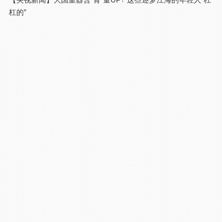
【央视新闻】大国重器含“青”量UP↑ 这些逐梦江海的年轻人“杠
杠的”