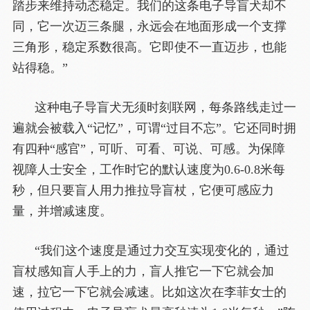
踏步来维持动态稳定。我们的这条电子导盲犬却不
同，它一次迈三条腿，永远会在地面形成一个支撑
三角形，稳定系数很高。它即使不一直迈步，也能
站得稳。”
这种电子导盲犬无须时刻联网，每条路线走过一
遍就会被载入“记忆”，可谓“过目不忘”。它还同时拥
有四种“感官”，可听、可看、可说、可感。为保障
视障人士安全，工作时它的默认速度为0.6-0.8米每
秒，但只要盲人用力推拉导盲杖，它便可感应力
量，并增减速度。
“我们这个速度是通过力交互实现变化的，通过
盲杖感知盲人手上的力，盲人推它一下它就会加
速，拉它一下它就会减速。比如这次在李菲女士的