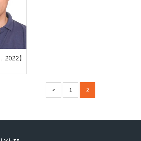
2022】
<
1
2