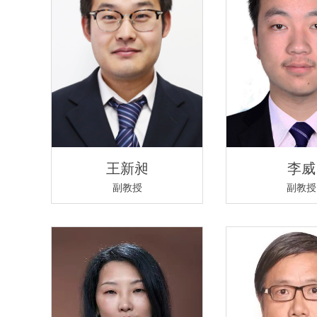
王新昶
李威
副教授
副教授