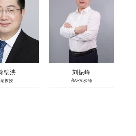
徐锦泱
刘振峰
副教授
高级实验师