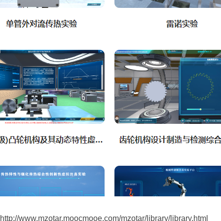
http://www.mzotar.moocmooe.com/mzotar/library/library.html