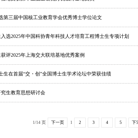
文入选第三届中国核工业教育学会优秀博士学位论文
士生入选2025年中国科协青年科技人才培育工程博士生专项计划
生获评2025年上海交大联培基地优秀案例
位博士生在首届“交・创”全国博士生学术论坛中荣获佳绩
开研究生教育思想研讨会
1/14 页
下一页
1
2
3
4
5
下